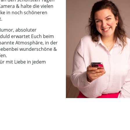
amera & halte die vielen
ke in noch schöneren
t.
Humor, absoluter
Geduld erwartet Euch beim
pannte Atmosphäre, in der
 nebenbei wunderschöne &
fen.
r mit Liebe in jedem