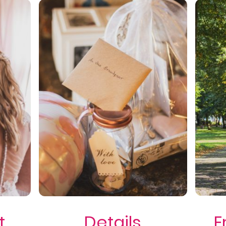
t
Details
E