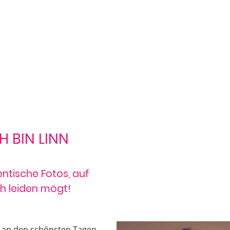
d
H BIN LINN
ntische Fotos, auf
ch leiden mögt!
ch an den schönsten Tagen