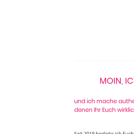
Familien- und Hochzeitsfotografie mit Liebe in jedem Bil
MOIN, IC
und ich mache authe
denen Ihr Euch wirkli
Seit 2019 begleite ich Eu